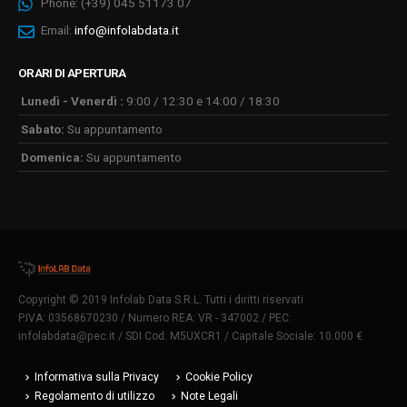
Phone:
(+39) 045 51173 07
Email:
info@infolabdata.it
ORARI DI APERTURA
Lunedì - Venerdì :
9:00 / 12:30 e 14:00 / 18:30
Sabato:
Su appuntamento
Domenica:
Su appuntamento
Copyright © 2019 Infolab Data S.R.L. Tutti i diritti riservati
P.IVA: 03568670230 / Numero REA: VR - 347002 / PEC:
infolabdata@pec.it
/ SDI Cod: M5UXCR1 / Capitale Sociale: 10.000 €
Informativa sulla Privacy
Cookie Policy
Regolamento di utilizzo
Note Legali