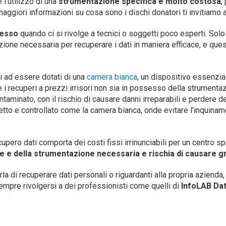
 l’utilizzo di una
strumentazione specifica e molto costosa
,
 maggiori informazioni su cosa sono i dischi donatori ti invitiamo
cesso
quando ci si rivolge a tecnici o soggetti poco esperti. Solo i 
ne necessaria per recuperare i dati in maniera efficace, e ques
ti ad essere dotati di una
camera bianca
, un dispositivo essenzial
 i recuperi a prezzi irrisori non sia in possesso della strumenta
minato, con il rischio di causare danni irreparabili e perdere def
otetto e controllato come la camera bianca, onde evitare l’inquin
.
pero dati comporta dei costi fissi irrinunciabili per un centro s
 e della strumentazione necessaria e rischia di causare gr
 di recuperare dati personali o riguardanti alla propria azienda, i
mpre rivolgersi a dei professionisti come quelli di
InfoLAB Da