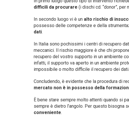
In primo luogo questo tipo di intervento richiede
difficili da procurare
(i dischi cd. “donor”, per
In secondo luogo vi è un
alto rischio di insuc
possesso delle competenze e della strumentazio
dati
.
In Italia sono pochissimi i centri di recupero da
meccanici. Il rischio maggiore è che chi propone
recupero del vostro supporto in un ambiente conta
infatti, il supporto va aperto in un ambiente pr
impossibile o molto difficile il recupero dei dati
Concludendo, è evidente che la procedura di recu
mercato non è in possesso della formazione
È bene stare sempre molto attenti quando si parla
sempre è dietro l’angolo. Per questo bisogna se
conveniente
.