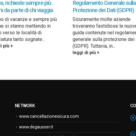
te, richieste sempre più
Regolamento Generale sulla
 da parte di chi viaggia
Protezione dei Dati (GDPR)
o di vacanze e sempre più
Sicuramente molte aziende
e si stanno mettendo in
troveranno fastidiose le nuov
 verso le località di
guida contenute nel regolame
iatura tanto sognate...
generale sulla protezione dei 
(GDPR). Tuttavia, in...
di più
leggi di più
NETWORK
CO
www.cancellazionesicura.com
www.degausser.it