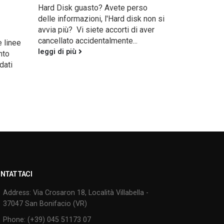
Hard Disk guasto? Avete perso
leggi di più
delle informazioni, l'Hard disk non si
avvia più? Vi siete accorti di aver
cancellato accidentalmente...
e linee
leggi di più
nto
dati
NTATTACI
Address:
Via Crosaron 18, Località Villabella -
37047 San Bonifacio (VR)
Phone:
(+39) 045 51173 07