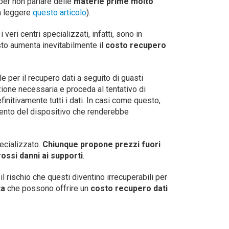
 per non parlare delle
materie prime molto
 a leggere
questo articolo
).
veri centri specializzati, infatti, sono in
to aumenta inevitabilmente il
costo recupero
e per il recupero dati a seguito di guasti
zione necessaria e proceda al tentativo di
initivamente tutti i dati. In casi come questo,
amento del dispositivo che renderebbe
pecializzato.
Chiunque propone prezzi fuori
ossi danni ai supporti
.
l rischio che questi diventino irrecuperabili per
ta
che possono offrire un
costo recupero dati