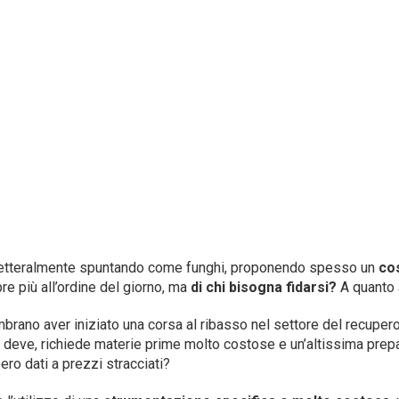
no letteralmente spuntando come funghi, proponendo spesso un
co
re più all’ordine del giorno, ma
di chi bisogna fidarsi?
A quanto 
sembrano aver iniziato una corsa al ribasso nel settore del recupe
i deve, richiede materie prime molto costose e un’altissima pre
ro dati a prezzi stracciati?