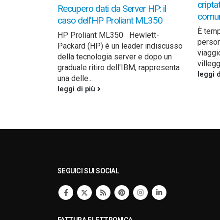
cripta
Recupero dati da Server HP: il
comuni
caso dell’HP Proliant ML350
È temp
HP Proliant ML350 Hewlett-
person
Packard (HP) è un leader indiscusso
viaggio
della tecnologia server e dopo un
villegg
graduale ritiro dell'IBM, rappresenta
leggi 
una delle...
leggi di più
SEGUICI SUI SOCIAL