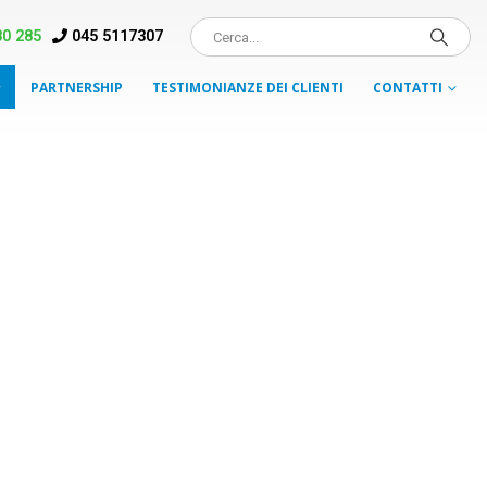
0 285
045 5117307
PARTNERSHIP
TESTIMONIANZE DEI CLIENTI
CONTATTI