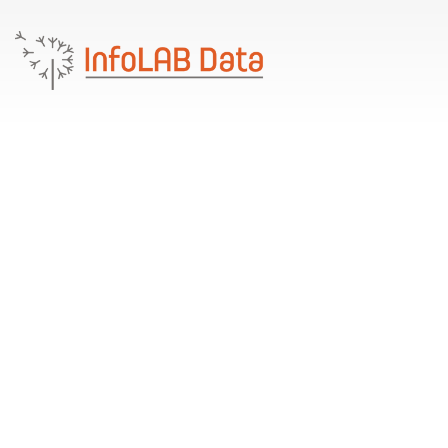
Infrastrutture
Informatiche
Realizzazione di infrastrutture informatiche con
storage in cluster e macchine virtuali VMware. Le
migliori soluzioni per la Business Continuity