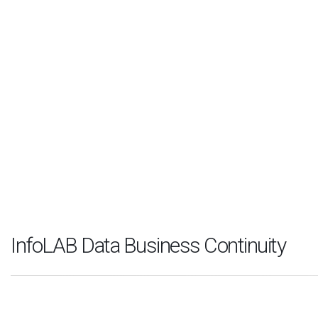
CHIAVI IN MANO
PREVENTIVO
CHIAMACI 800580285
InfoLAB Data Business Continuity