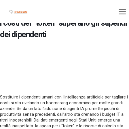
La trappola economica dell’IA: quando
i costi dei “token” superano gli stipendi
dei dipendenti
Sostituire i dipendenti umani con l’intelligenza artificiale per tagliare i
costi si sta rivelando un boomerang economico per molte grandi
aziende. Se da un lato l’adozione di agenti IA promette picchi di
produttività senza precedenti, dall’altro sta drenando i budget IT a
ritmi insostenibili. Dai dati emergenti negli Stati Uniti emerge una
realtà inaspettata: la spesa per i “token” e le risorse di calcolo sta