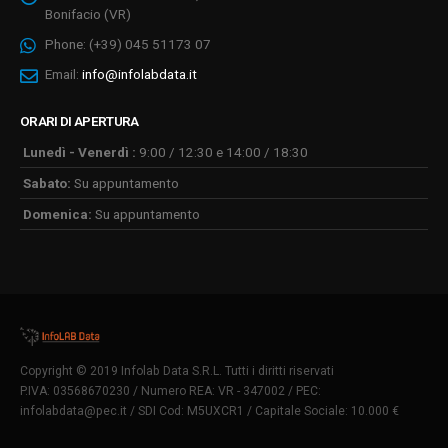
Bonifacio (VR)
Phone:
(+39) 045 51173 07
Email:
info@infolabdata.it
ORARI DI APERTURA
Lunedì - Venerdì :
9:00 / 12:30 e 14:00 / 18:30
Sabato:
Su appuntamento
Domenica:
Su appuntamento
Copyright © 2019 Infolab Data S.R.L. Tutti i diritti riservati
P.IVA: 03568670230 / Numero REA: VR - 347002 / PEC:
infolabdata@pec.it
/ SDI Cod: M5UXCR1 / Capitale Sociale: 10.000 €