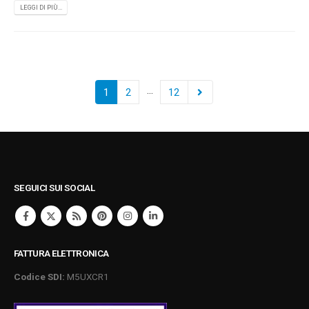
LEGGI DI PIÙ...
…
1
2
12
SEGUICI SUI SOCIAL
FATTURA ELETTRONICA
Codice SDI:
M5UXCR1