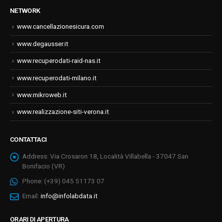
NETWORK
www.cancellazionesicura.com
www.degausser.it
www.recuperodati-raid-nas.it
www.recuperodati-milano.it
www.mikroweb.it
www.realizzazione-siti-verona.it
CONTATTACI
Address:
Via Crosaron 18, Località Villabella - 37047 San
Bonifacio (VR)
Phone:
(+39) 045 51173 07
Email:
info@infolabdata.it
ORARI DI APERTURA