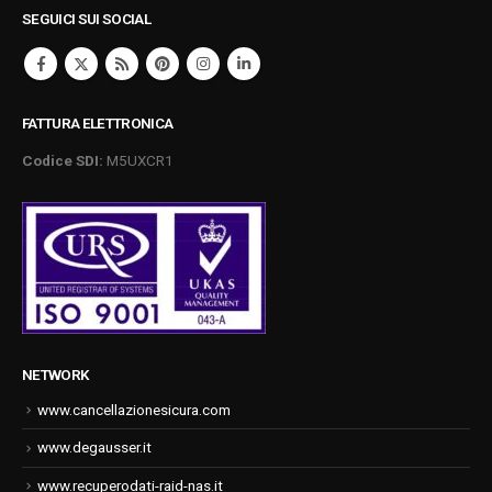
SEGUICI SUI SOCIAL
FATTURA ELETTRONICA
Codice SDI:
M5UXCR1
NETWORK
www.cancellazionesicura.com
www.degausser.it
www.recuperodati-raid-nas.it