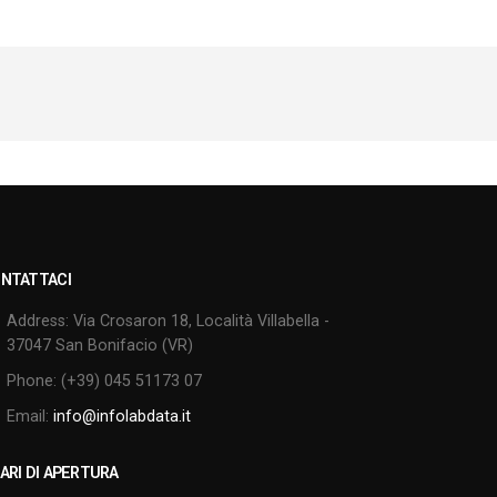
NTATTACI
Address:
Via Crosaron 18, Località Villabella -
37047 San Bonifacio (VR)
Phone:
(+39) 045 51173 07
Email:
info@infolabdata.it
ARI DI APERTURA