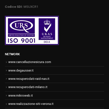
Codice SDI:
M5UXCR1
NETWORK
www.cancellazionesicura.com
www.degausser.it
www.recuperodati-raid-nas.it
www.recuperodati-milano.it
www.mikroweb.it
www.realizzazione-siti-verona.it