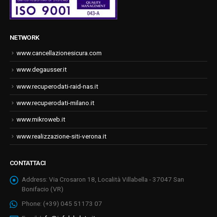
NETWORK
www.cancellazionesicura.com
www.degausser.it
www.recuperodati-raid-nas.it
www.recuperodati-milano.it
www.mikroweb.it
www.realizzazione-siti-verona.it
CONTATTACI
Address:
Via Crosaron 18, Località Villabella - 37047 San
Bonifacio (VR)
Phone:
(+39) 045 51173 07