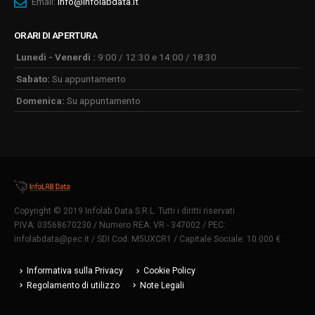
Email:
info@infolabdata.it
ORARI DI APERTURA
Lunedì - Venerdì :
9:00 / 12:30 e 14:00 / 18:30
Sabato:
Su appuntamento
Domenica:
Su appuntamento
Copyright © 2019 Infolab Data S.R.L. Tutti i diritti riservati
P.IVA: 03568670230 / Numero REA: VR - 347002 / PEC:
infolabdata@pec.it
/ SDI Cod: M5UXCR1 / Capitale Sociale: 10.000 €
Informativa sulla Privacy
Cookie Policy
Regolamento di utilizzo
Note Legali