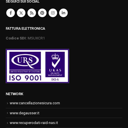
SEGUICI SUI SOCIAL
FATTURA ELETTRONICA
Codice SDI:
M5UXCR1
NETWORK
www.cancellazionesicura.com
www.degausser.it
www.recuperodati-raid-nas.it