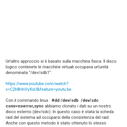
Un’altro approccio si è basato sulla macchina fisica. Il disco
logico contenete le macchine virtuali occupava un’unità
denominata “/dev/sdb1”.
https://www.youtube.com/watch?
v=C2h8HnVyXsU&feature=youtu.be
Con il commando linux
#dd /dev/sdb /dev/sdc
conv=noerror,sync
abbiamo clonato i dati su un nostro
disco esterno (dev/sdc). In questo caso è stata la scheda
raid del sistema ad occuparsi della consistenza del raid.
Anche con questo metodo è stato ottenuto lo stesso