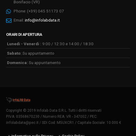
Bonifacio (VR)
Phone:
(+39) 045 51173 07
Email:
info@infolabdata.it
ORARI DI APERTURA
Lunedì - Venerdì :
9:00 / 12:30 e 14:00 / 18:30
Sabato:
Su appuntamento
Domenica:
Su appuntamento
Copyright © 2019 Infolab Data S.R.L. Tutti i diritti riservati
P.IVA: 03568670230 / Numero REA: VR - 347002 / PEC:
infolabdata@pec.it
/ SDI Cod: M5UXCR1 / Capitale Sociale: 10.000 €