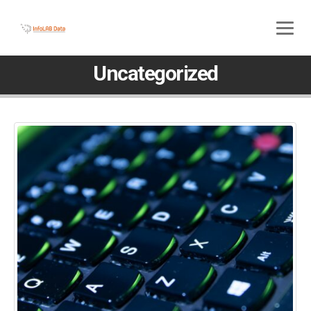
800 580 285
045 5117307
Uncategorized