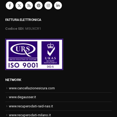
FATTURA ELETTRONICA
Codice SDI:
M5UXCR1
NETWORK
www.cancellazionesicura.com
www.degausser.it
www.recuperodati-raid-nas.it
www.recuperodati-milano.it