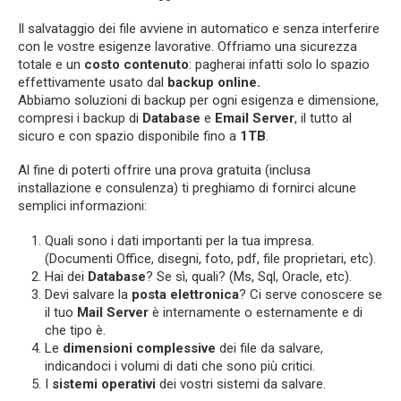
Il salvataggio dei file avviene in automatico e senza interferire
con le vostre esigenze lavorative. Offriamo una sicurezza
totale e un
costo
contenuto
: pagherai infatti solo lo spazio
effettivamente usato dal
backup online.
Abbiamo soluzioni di backup per ogni esigenza e dimensione,
compresi i backup di
Database
e
Email Server
, il tutto al
sicuro e con spazio disponibile fino a
1TB
.
Al fine di poterti offrire una prova gratuita (inclusa
installazione e consulenza) ti preghiamo di fornirci alcune
semplici informazioni:
Quali sono i dati importanti per la tua impresa.
(Documenti Office, disegni, foto, pdf, file proprietari, etc).
Hai dei
Database
? Se sì, quali? (Ms, Sql, Oracle, etc).
Devi salvare la
posta elettronica
? Ci serve conoscere se
il tuo
Mail Server
è internamente o esternamente e di
che tipo è.
Le
dimensioni complessive
dei file da salvare,
indicandoci i volumi di dati che sono più critici.
I
sistemi operativi
dei vostri sistemi da salvare.