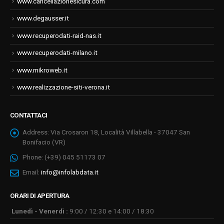
www.cancellazionesicura.com
www.degausser.it
www.recuperodati-raid-nas.it
www.recuperodati-milano.it
www.mikroweb.it
www.realizzazione-siti-verona.it
CONTATTACI
Address:
Via Crosaron 18, Località Villabella - 37047 San
Bonifacio (VR)
Phone:
(+39) 045 51173 07
Email:
info@infolabdata.it
ORARI DI APERTURA
Lunedì - Venerdì :
9:00 / 12:30 e 14:00 / 18:30