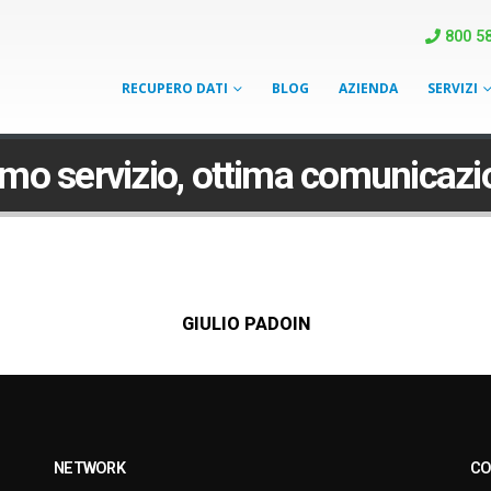
800 58
RECUPERO DATI
BLOG
AZIENDA
SERVIZI
imo servizio, ottima comunicazi
GIULIO PADOIN
NETWORK
CO