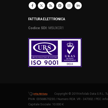
FATTURA ELETTRONICA
Codice SDI:
M5UXCR1
Copyright © 2019 Infolab Data S.R.L. Tutti
P.IVA: 03568670230 / Numero REA: VR - 347002 / PEC:
inf
Capitale Sociale: 10.000 €