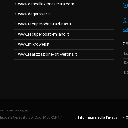
www.cancellazionesicura.com
www.degausser.it
www.recuperodati-raid-nas.it
www.recuperodati-milano.it
OR
www.mikroweb.it
Lu
www.realizzazione-siti-verona.it
Sa
D
 i diritti riservati
Informativa sulla Privacy
C
olabdata@pec.it
/ SDI Cod: M5UXCR1 /