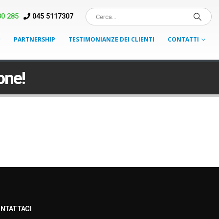
0 285
045 5117307
PARTNERSHIP
TESTIMONIANZE DEI CLIENTI
CONTATTI
one!
NTATTACI