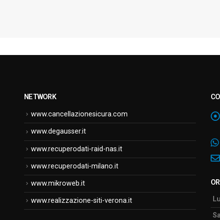
NETWORK
CO
www.cancellazionesicura.com
www.degausser.it
www.recuperodati-raid-nas.it
www.recuperodati-milano.it
OR
www.mikroweb.it
Lu
www.realizzazione-siti-verona.it
Sa