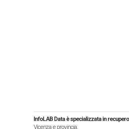
tramite corriere espresso. Puoi contattare il nostro
team di esperti al numero
0455117307
per chiedere
un preventivo gratuito o una consulenza.
PREVENTIVO
CHIAMACI 0455117307
InfoLAB Data è specializzata in recuper
Vicenza e provincia.