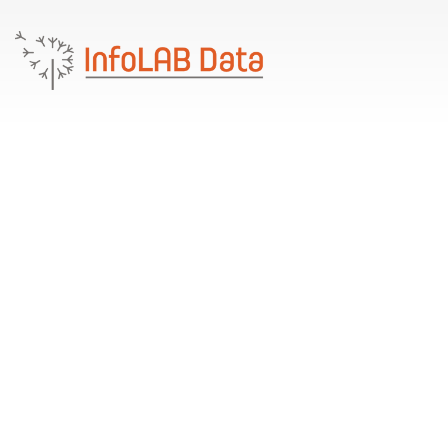
Recupero dati
Vicenza
InfoLAB Data offre il servizio di Recupero Dati Vicenza
e provincia. Puoi consegnare il tuo supporto
danneggiato in uno dei nostri centri di raccolta oppure