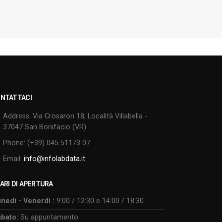
NTATTACI
Address:
Via Crosaron 18, Località Villabella -
37047 San Bonifacio (VR)
Phone:
(+39) 045 51173 07
Email:
info@infolabdata.it
ARI DI APERTURA
nedì - Venerdì :
9:00 / 12:30 e 14:00 / 18:30
bato:
Su appuntamento