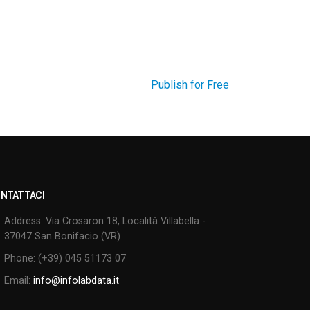
Publish for Free
NTATTACI
Address:
Via Crosaron 18, Località Villabella -
37047 San Bonifacio (VR)
Phone:
(+39) 045 51173 07
Email:
info@infolabdata.it