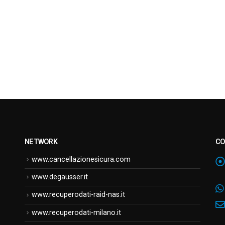
NETWORK
CO
www.cancellazionesicura.com
www.degausser.it
www.recuperodati-raid-nas.it
www.recuperodati-milano.it