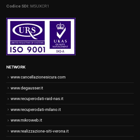
Codice SDI:
M5UXCR1
NETWORK
www.cancellazionesicura.com
www.degausser.it
www.recuperodati-raid-nas.it
www.recuperodati-milano.it
www.mikroweb.it
www.realizzazione-siti-verona.it