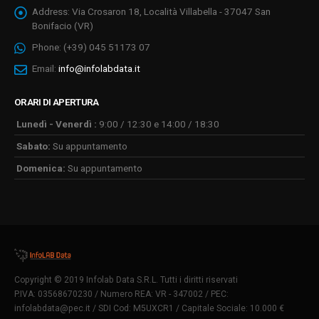
Address:
Via Crosaron 18, Località Villabella - 37047 San
Bonifacio (VR)
Phone:
(+39) 045 51173 07
Email:
info@infolabdata.it
ORARI DI APERTURA
Lunedì - Venerdì :
9:00 / 12:30 e 14:00 / 18:30
Sabato:
Su appuntamento
Domenica:
Su appuntamento
Copyright © 2019 Infolab Data S.R.L. Tutti i diritti riservati
P.IVA: 03568670230 / Numero REA: VR - 347002 / PEC:
infolabdata@pec.it
/ SDI Cod: M5UXCR1 / Capitale Sociale: 10.000 €