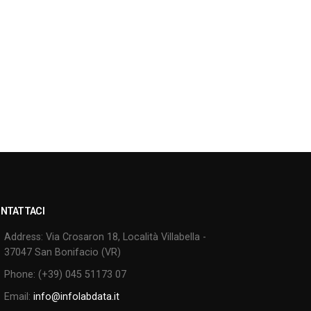
NTATTACI
Address:
Via Crosaron 18, Località Villabella -
37047 San Bonifacio (VR)
Phone:
(+39) 045 51173 07
Email:
info@infolabdata.it