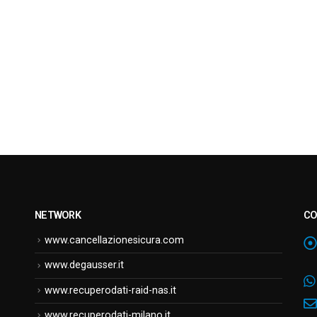
NETWORK
CO
www.cancellazionesicura.com
www.degausser.it
www.recuperodati-raid-nas.it
www.recuperodati-milano.it