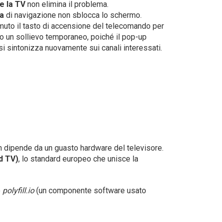
e la TV
non elimina il problema.
ia
di navigazione non sblocca lo schermo.
muto il tasto di accensione del telecomando per
lo un sollievo temporaneo, poiché il pop-up
i sintonizza nuovamente sui canali interessati.
on dipende da un guasto hardware del televisore.
d TV)
, lo standard europeo che unisce la
o
polyfill.io
(un componente software usato