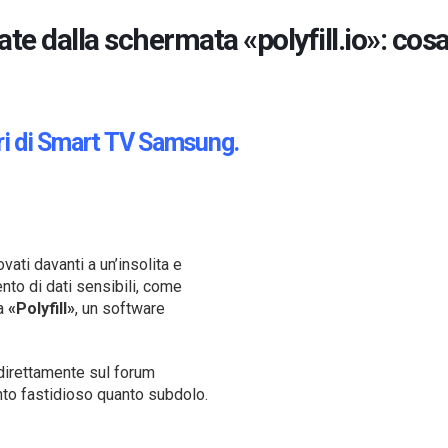
 dalla schermata «polyfill.io»: cos
ri di Smart TV Samsung.
ovati davanti a un’insolita e
nto di dati sensibili, come
 a
«Polyfill»
, un software
 direttamente sul forum
nto fastidioso quanto subdolo.