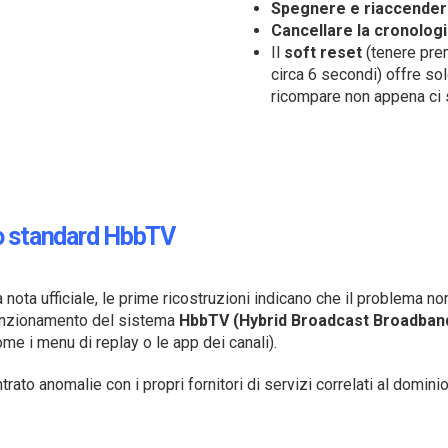
Spegnere e riaccender
Cancellare la cronolog
Il
soft reset
(tenere pre
circa 6 secondi) offre so
ricompare non appena ci s
lo standard HbbTV
ota ufficiale, le prime ricostruzioni indicano che il problema n
funzionamento del sistema
HbbTV (Hybrid Broadcast Broadban
come i menu di replay o le app dei canali).
rato anomalie con i propri fornitori di servizi correlati al domini