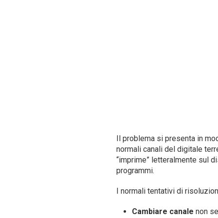
Il problema si presenta in mo
normali canali del digitale te
“imprime” letteralmente sul di
programmi.
I normali tentativi di risoluzi
Cambiare canale
non ser